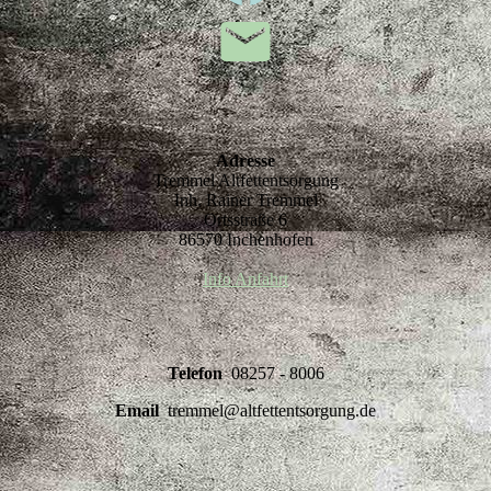
Adresse
Tremmel Altfettentsorgung
Inh. Rainer Tremmel
Ortsstraße 6
86570 Inchenhofen
Info Anfahrt
Telefon
08257 - 8006
Email
tremmel@altfettentsorgung.de